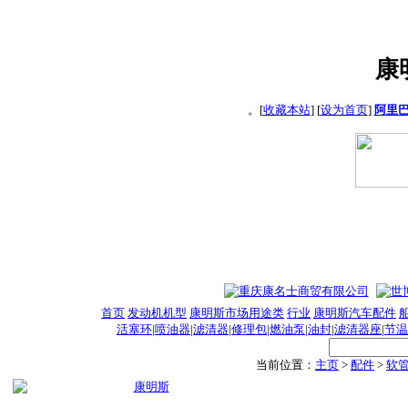
康
。[
收藏本站
] [
设为首页
]
阿里
首页
发动机机型
康明斯市场用途类
行业
康明斯汽车配件
活塞环
|
喷油器
|
滤清器
|
修理包
|
燃油泵
|
油封
|
滤清器座
|
节温
当前位置：
主页
>
配件
>
软