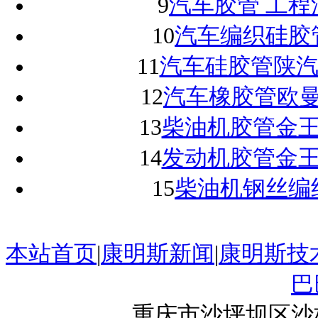
9
汽车胶管 工程
10
汽车编织硅胶管欧
11
汽车硅胶管陕汽中冷
12
汽车橡胶管欧曼增压
13
柴油机胶管金王
14
发动机胶管金王
15
柴油机钢丝编
本站首页
|
康明斯新闻
|
康明斯技
巴
重庆市沙坪坝区沙杨