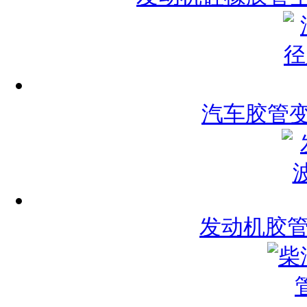
汽车胶管变
发动机胶管波