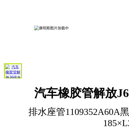
汽车橡胶管解放J6排
排水座管1109352A6
185×L