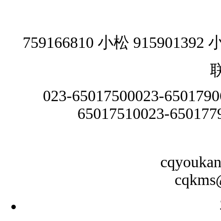
759166810 小松
915901392
023-65017500
023-6501790
65017510
023-650177
cqyouka
cqkms