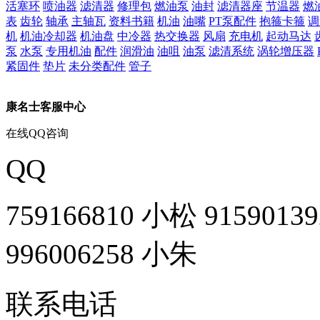
活塞环
喷油器
滤清器
修理包
燃油泵
油封
滤清器座
节温器
燃
表
齿轮
轴承
主轴瓦
资料书籍
机油
油嘴
PT泵配件
抱箍卡箍
调
机
机油冷却器
机油盘
中冷器
热交换器
风扇
充电机
起动马达
泵
水泵
专用机油
配件
润滑油
油咀
油泵
滤清系统
涡轮增压器
紧固件
垫片
未分类配件
管子
康名士客服中心
在线QQ咨询
QQ
759166810 小松
9159013
996006258 小朱
联系电话