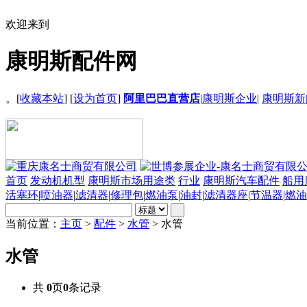
欢迎来到
康明斯配件网
。[
收藏本站
] [
设为首页
]
阿里巴巴直营店
|
康明斯企业
|
康明斯新
首页
发动机机型
康明斯市场用途类
行业
康明斯汽车配件
船用
活塞环
|
喷油器
|
滤清器
|
修理包
|
燃油泵
|
油封
|
滤清器座
|
节温器
|
燃油
当前位置：
主页
>
配件
>
水管
> 水管
水管
共
0
页
0
条记录