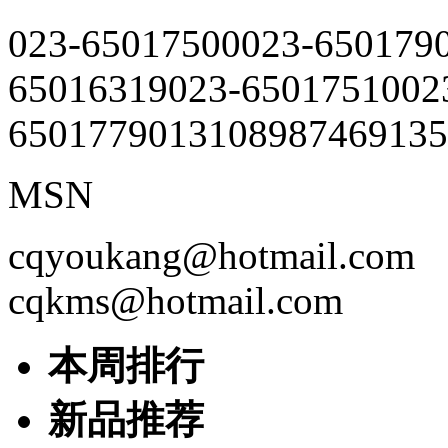
023-65017500
023-650179
65016319
023-65017510
02
65017790
13108987469
135
MSN
cqyoukang@hotmail.com
cqkms@hotmail.com
本周排行
新品推荐