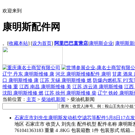
欢迎来到
康明斯配件网
。[
收藏本站
] [
设为首页
]
阿里巴巴直营店
|
康明斯企业
|
康明斯新
辽宁 丹东 康明斯维修 康
河北 康明斯维修配件 康明
甘肃 酒泉
口 康明斯维修 康
江苏 无锡 康明斯维修 燃
防爆内燃机车 PT泵
维修 重
江西 南昌 康明斯维修 美
江苏 连云港 康明斯维修
江西
沈阳 康明斯维修 燃
江苏 徐州 康明斯维修 柴
辽宁 铁岭 康明斯
当前位置：
主页
>
柴油机新闻
> 柴油机新闻
石家庄市刘先生康明斯发动机空滤芯等配件5月8日17点
地区 石家庄市 收货人 刘先生 配件机型 配件名称 康明斯
761041363183 重量 4 .8KG 包装箱数 1件 包装形式 纸箱...